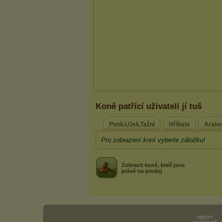
Koně patřící uživateli jí tuš
Poníci,Osli,Tažní
Hříbata
Arabov
Pro zobrazení koní vyberte záložku!
Zobrazit koně, kteří jsou
právě na prodej