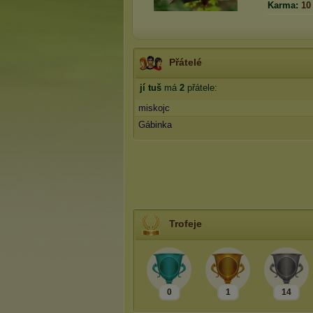
Karma:
10
Přátelé
jí tuš
má
2
přátele:
miskojc
Gábinka
Trofeje
0
1
14