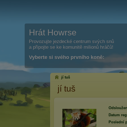
Hrát Howrse
Provozujte jezdecké centrum svých snů
a připojte se ke komunitě milionů hráčů!
Vyberte si svého prvního koně:
jí tuš
jí tuš
Odsloužen
Datum regi
Poslední p