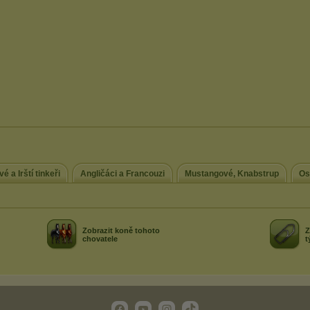
é a Irští tinkeři
Angličáci a Francouzi
Mustangové, Knabstrup
Os
Zobrazit koně tohoto
Z
chovatele
t