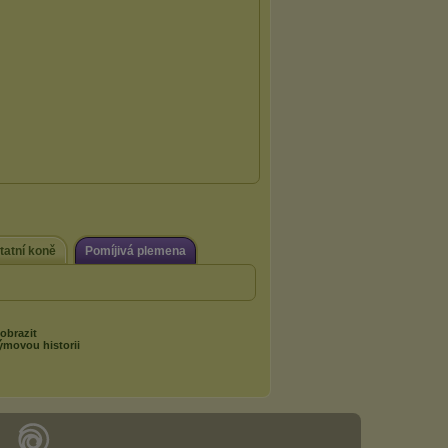
tatní koně
Pomíjivá plemena
obrazit
ýmovou historii