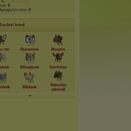
míst:
0
bývajících míst:
0
Toulaví koně
ta oto
Dynamine
Morpho
kárek
Bělopásek
Smrtihlav
Babočka
rásek
Bělásek
admirál