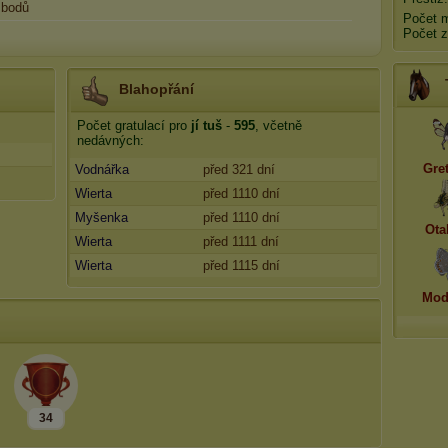
bodů
Počet 
Počet z
Blahopřání
Počet gratulací pro
jí tuš
-
595
, včetně
nedávných:
Gre
Vodnářka
před 321 dní
Wierta
před 1110 dní
Myšenka
před 1110 dní
Ota
Wierta
před 1111 dní
Wierta
před 1115 dní
Mod
34