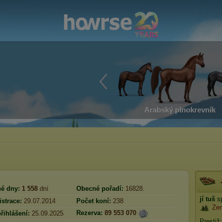
Arabský plnokrevník
é dny:
1 558
dní
Obecné pořadí:
16828.
jí tuš
sp
strace:
29.07.2014
Počet koní:
238
Ze
Rezerva:
89 553 070
řihlášení:
25.09.2025
Prestiž