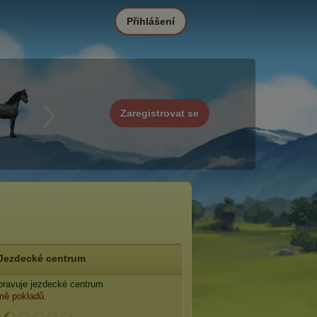
Přihlášení
Zaregistrovat se
Jezdecké centrum
ravuje jezdecké centrum
mě pokladů
.
: