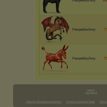
PampeliškaTerry
Os
PampeliškaTerry
PampeliškaTerry
Obecné uživatelské podmínky
Ochrana osobních údajů
Obcho