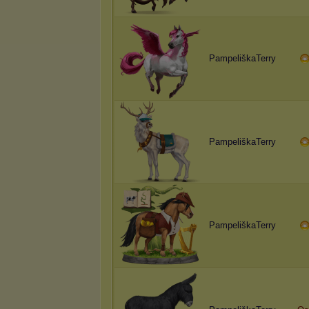
PampeliškaTerry
PampeliškaTerry
PampeliškaTerry