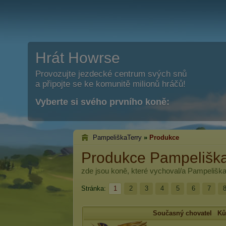
Hrát Howrse
Provozujte jezdecké centrum svých snů
a připojte se ke komunitě milionů hráčů!
Vyberte si svého prvního koně:
PampeliškaTerry
»
Produkce
Produkce Pampeliška
zde jsou koně, které vychoval/a
Pampeliška
Stránka:
1
2
3
4
5
6
7
Současný chovatel
Ků