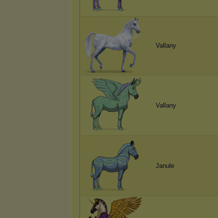
Vallany
Vallany
Janule