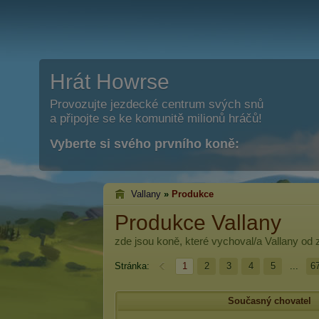
Hrát Howrse
Provozujte jezdecké centrum svých snů
a připojte se ke komunitě milionů hráčů!
Vyberte si svého prvního koně:
Vallany
»
Produkce
Produkce Vallany
zde jsou koně, které vychoval/a
Vallany
od z
Stránka:
1
2
3
4
5
...
6
Současný chovatel