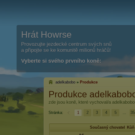
Hrát Howrse
Provozujte jezdecké centrum svých snů
a připojte se ke komunitě milionů hráčů!
Vyberte si svého prvního koně:
adelkabobo
»
Produkce
Produkce adelkabob
zde jsou koně, které vychoval/a
adelkabobo
Stránka:
1
2
3
4
5
...
35
Současný chovatel
Kůň