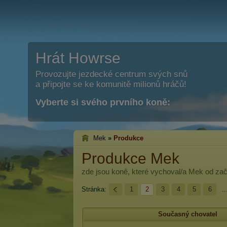
Hrát Howrse
Provozujte jezdecké centrum svých snů
a připojte se ke komunitě milionů hráčů!
Vyberte si svého prvního koně:
Mek
»
Produkce
Produkce Mek
zde jsou koně, které vychoval/a
Mek
od zač
Stránka:
1
2
3
4
5
6
..
Současný chovatel