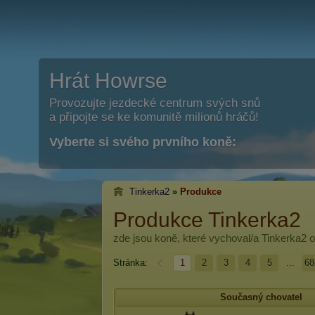
Hrát Howrse
Provozujte jezdecké centrum svých snů
a připojte se ke komunitě milionů hráčů!
Vyberte si svého prvního koně:
Tinkerka2
»
Produkce
Produkce Tinkerka2
zde jsou koně, které vychoval/a
Tinkerka2
o
Stránka:
1
2
3
4
5
...
68
Současný chovatel