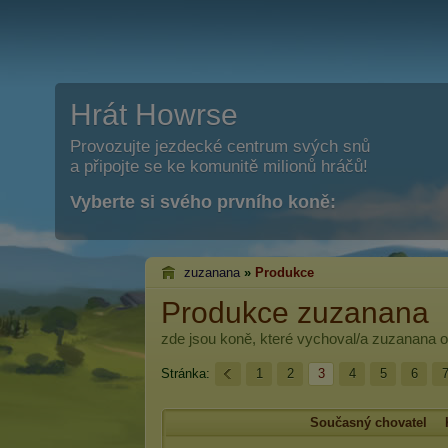
Hrát Howrse
Provozujte jezdecké centrum svých snů
a připojte se ke komunitě milionů hráčů!
Vyberte si svého prvního koně:
zuzanana
»
Produkce
Produkce zuzanana
zde jsou koně, které vychoval/a
zuzanana
o
Stránka:
1
2
3
4
5
6
Současný chovatel