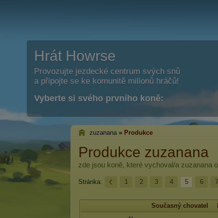
Hrát Howrse
Provozujte jezdecké centrum svých snů
a připojte se ke komunitě milionů hráčů!
Vyberte si svého prvního koně:
zuzanana
»
Produkce
Produkce zuzanana
zde jsou koně, které vychoval/a
zuzanana
o
Stránka:
1
2
3
4
5
6
Současný chovatel