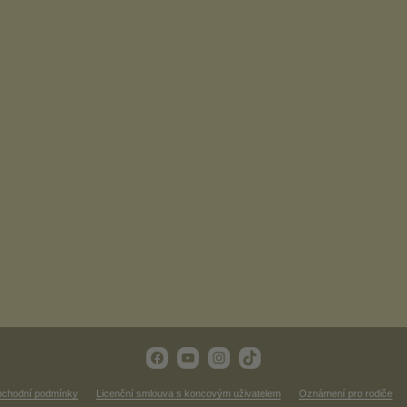
chodní podmínky
Licenční smlouva s koncovým uživatelem
Oznámení pro rodiče