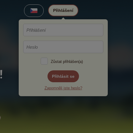
Přihlášení
Zůstat přihlášen(a)
!
Přihlásit se
Zapomněli jste heslo?