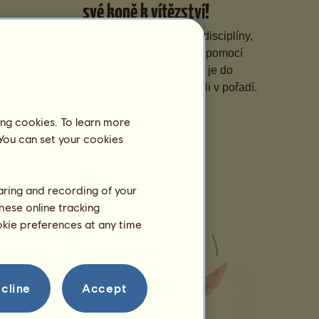
své koně k vítězství!
Specializujte své koně na různé disciplíny,
zdokonalujte jejich dovednosti pomocí
tréninku na míru a přihlašujte je do
prestižních soutěží, abyste stoupali v pořadí.
ing cookies. To learn more
 You can set your cookies
haring and recording of your
hese online tracking
ookie preferences at any time
cline
Accept