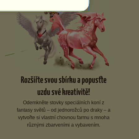
Rozšiřte svou sbírku a popusťte
uzdu své kreativitě!
Odemkněte stovky speciálních koní z
fantasy světů – od jednorožců po draky – a
vytvořte si vlastní chovnou farmu s mnoha
různými zbarveními a vybavením.