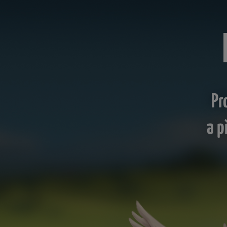
Pr
a p