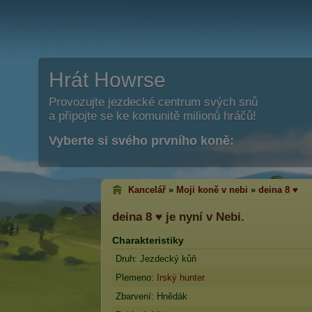
Hrát Howrse
Provozujte jezdecké centrum svých snů
a připojte se ke komunitě milionů hráčů!
Vyberte si svého prvního koně:
Kancelář
»
Moji koně v nebi
»
deina 8 ♥
deina 8 ♥
je nyní v Nebi.
Charakteristiky
Druh: Jezdecký kůň
Plemeno:
Irský hunter
Zbarvení: Hnědák