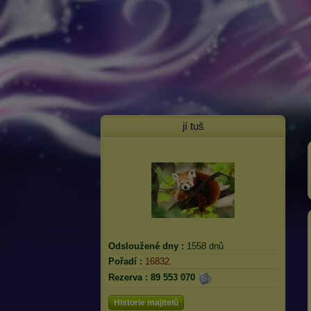
jí tuš
Odsloužené dny :
1558 dnů
Pořadí :
16832.
Rezerva :
89 553 070
Historie majitelů