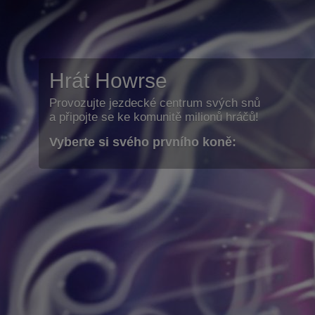
Hrát Howrse
Provozujte jezdecké centrum svých snů
a připojte se ke komunitě milionů hráčů!
Vyberte si svého prvního koně: