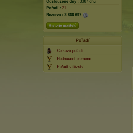
Odsloužené dny :
3387 dnů
Pořadí :
21.
Rezerva :
3 866 697
Historie majitelů
Pořadí
Celkové pořadí
Hodnocení plemene
Pořadí vítězství