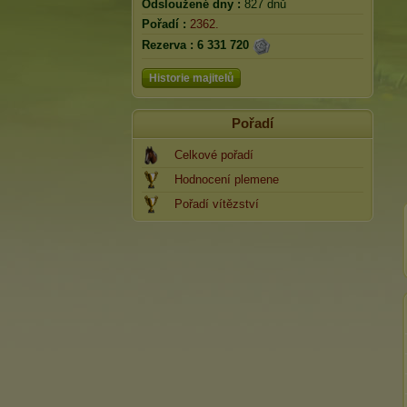
Odsloužené dny :
827 dnů
Pořadí :
2362.
Rezerva :
6 331 720
Historie majitelů
Pořadí
Celkové pořadí
Hodnocení plemene
Pořadí vítězství