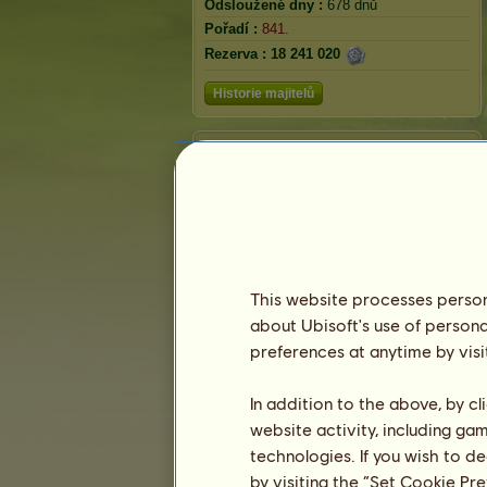
Odsloužené dny :
678 dnů
Pořadí :
841.
Rezerva :
18 241 020
Historie majitelů
Pořadí
Celkové pořadí
Hodnocení plemene
Pořadí vítězství
This website processes persona
about Ubisoft's use of persona
preferences at anytime by visi
In addition to the above, by c
website activity, including ga
technologies. If you wish to d
by visiting the “Set Cookie Pr