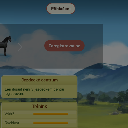
Přihlášení
Zaregistrovat se
Jezdecké centrum
Les
dosud není v jezdeckém centru
registrován.
Trénink
Výdrž
Rychlost