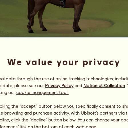
Les
We value your privacy
Donna & The Dynamos
Energie
21
%
14:30
Zdraví
100
%
l data through the use of online tracking technologies, includ
Morálka
100
%
l data, please see our
Privacy Policy
and
Notice at Collection
.
ting our
cookie management tool.
Dovednosti
Celkem:
8827.90
Výdrž
1868.28
licking the “accept” button below you specifically consent to s
Rychlost
1139.89
me browsing and purchase activity, with Ubisoft’s partners via t
Drezura
1954.34
ecline, click the “decline” button below. You can change your c
Cval
1228.47
eferences” link on the bottom of each web page.
Klus
1050.93