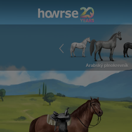
Arabský plnokrevník