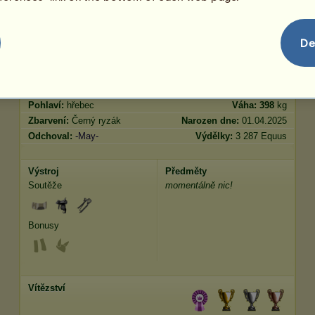
Skok
1586.00
De
Charakteristiky
Genetika
Bonus
Plemeno:
New Forest
Věk:
21 let 8 měsíců
Druh:
Poník
Výška:
139
cm
Pohlaví:
hřebec
Váha:
398
kg
Zbarvení:
Černý ryzák
Narozen dne:
01.04.2025
Odchoval:
-May-
Výdělky:
3 287 Equus
Výstroj
Předměty
Soutěže
momentálně nic!
Bonusy
Vítězství