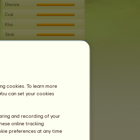
Drezura
Cval
Klus
Skok
Soutěže
Tento kůň je zaměřen na
westernové ježdění
Reprodukce
Informace
ing cookies. To learn more
Připuštění:
85
 You can set your cookies
Rodokmen
Potomstvo
haring and recording of your
hese online tracking
ookie preferences at any time