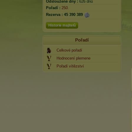
Odsloužené dny :
626 dnů
Pořadí :
250.
Rezerva :
45 390 389
Historie majitelů
Pořadí
Celkové pořadí
Hodnocení plemene
Pořadí vítězství