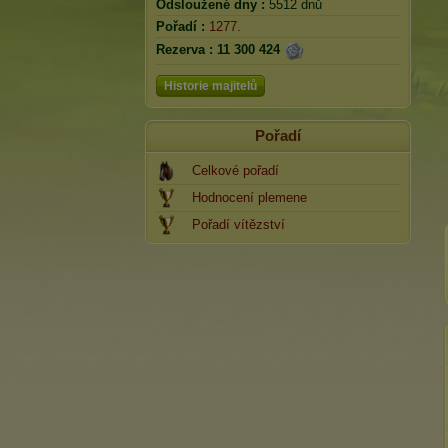
Odsloužené dny :
5512 dnů
Pořadí :
1277.
Rezerva :
11 300 424
Historie majitelů
Pořadí
Celkové pořadí
Hodnocení plemene
Pořadí vítězství