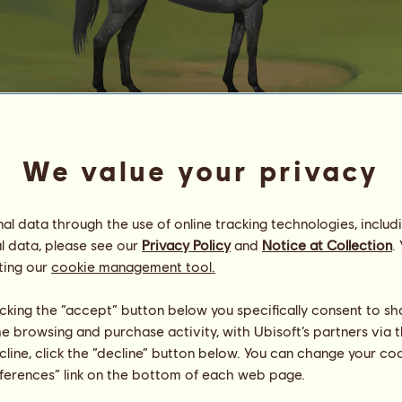
We value your privacy
ᴛʜᴇ ʟᴀꜱᴛ ᴏɴᴇ’ꜱ ᴅᴜᴛʏ
ᴅలోʜలోᴢ
l data through the use of online tracking technologies, includ
Energie
69
%
10:00
l data, please see our
Zdraví
Privacy Policy
and
Notice at Collection
100
%
.
Morálka
100
%
ting our
cookie management tool.
licking the “accept” button below you specifically consent to s
Dovednosti
Celkem:
0.00
Výdrž
0.00
me browsing and purchase activity, with Ubisoft’s partners via t
Rychlost
0.00
ecline, click the “decline” button below. You can change your c
Drezura
0.00
eferences” link on the bottom of each web page.
Cval
0.00