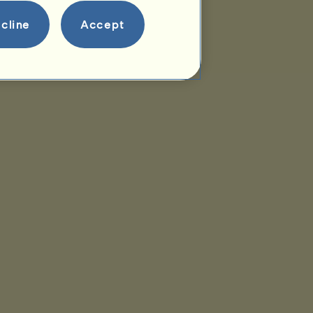
cline
Accept