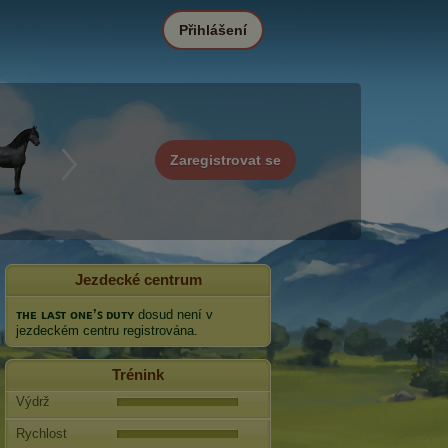
Přihlášení
Zaregistrovat se
Jezdecké centrum
ᴛʜᴇ ʟᴀꜱᴛ ᴏɴᴇ’ꜱ ᴅᴜᴛʏ
dosud není v
jezdeckém centru registrována.
Trénink
Výdrž
Rychlost