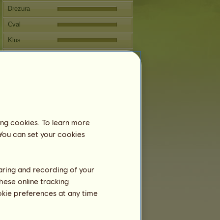
Drezura
Cval
Klus
Skok
Reprodukce
Informace
Další připouštění: 6 let 4 měsíce
Připuštění:
1
ing cookies. To learn more
 You can set your cookies
Rodokmen
Potomstvo
haring and recording of your
hese online tracking
ookie preferences at any time