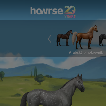
Arabský plnokrevník