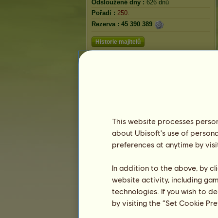
Odsloužené dny :
626 dnů
Pořadí :
250.
Rezerva :
45 390 389
Historie majitelů
Pořadí
Celkové pořadí
Hodnocení plemene
Pořadí vítězství
This website processes persona
about Ubisoft's use of persona
preferences at anytime by visi
In addition to the above, by c
website activity, including ga
technologies. If you wish to d
by visiting the “Set Cookie Pr