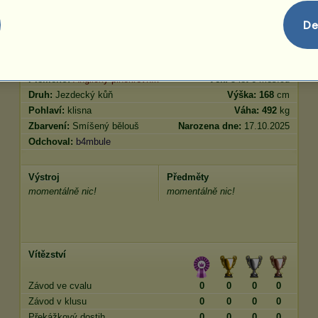
Klus
0.00
Skok
0.00
De
Charakteristiky
Genetika
Bonus
Plemeno:
Anglický plnokrevník
Věk:
5 let 6 měsíců
Druh:
Jezdecký kůň
Výška:
168
cm
Pohlaví:
klisna
Váha:
492
kg
Zbarvení:
Smíšený bělouš
Narozena dne:
17.10.2025
Odchoval:
b4mbule
Výstroj
Předměty
momentálně nic!
momentálně nic!
Vítězství
Závod ve cvalu
0
0
0
0
Závod v klusu
0
0
0
0
Překážkový dostih
0
0
0
0