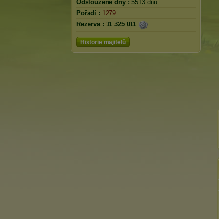
Odsloužené dny :
5513 dnů
Pořadí :
1279.
Rezerva :
11 325 011
Historie majitelů