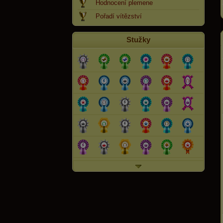
Hodnocení plemene
Pořadí vítězství
Stužky