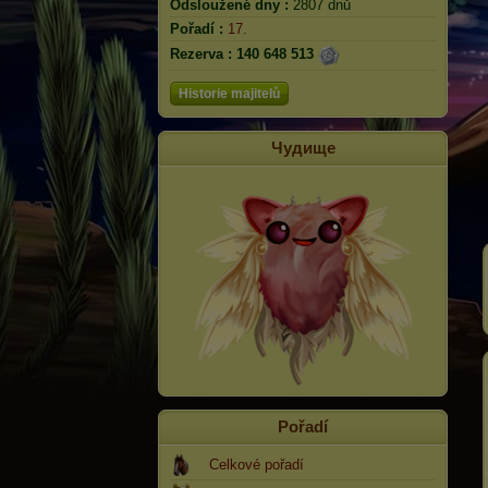
Odsloužené dny :
2807 dnů
Pořadí :
17.
Rezerva :
140 648 513
Historie majitelů
Чудище
Pořadí
Celkové pořadí