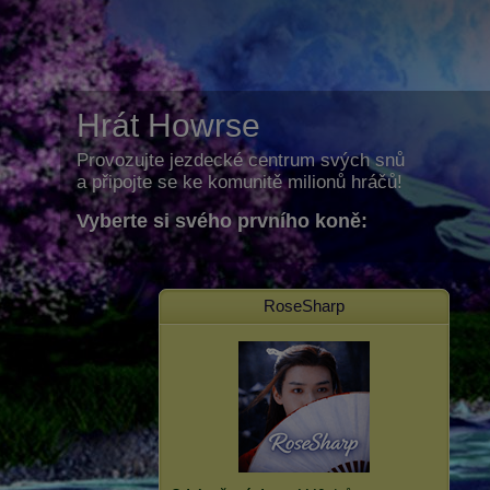
Hrát Howrse
Provozujte jezdecké centrum svých snů
a připojte se ke komunitě milionů hráčů!
Vyberte si svého prvního koně:
RoseSharp