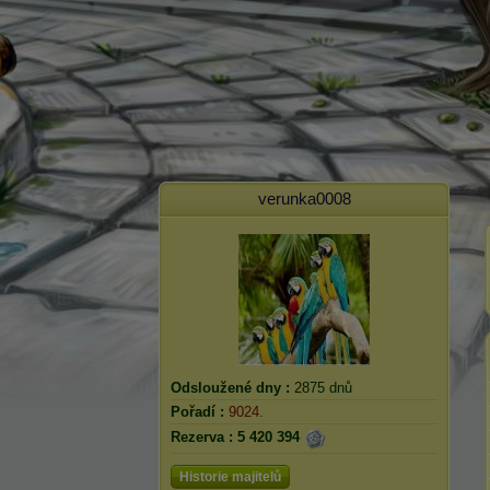
verunka0008
Odsloužené dny :
2875 dnů
Pořadí :
9024.
Rezerva :
5 420 394
Historie majitelů