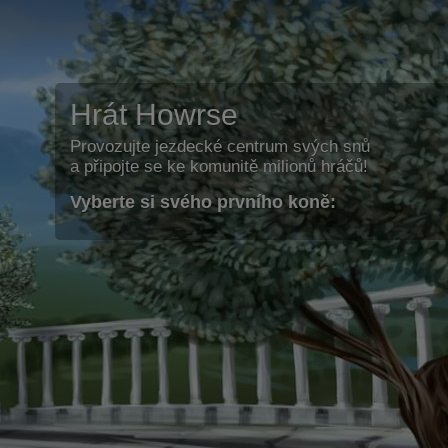
Hrát Howrse
Provozujte jezdecké centrum svých snů
a připojte se ke komunitě milionů hráčů!
Vyberte si svého prvního koně: