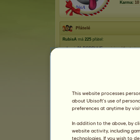
Karma:
10
Přátelé
RubisA
má
225
přátel:
redsonja21-PODRUHE
jsi zpátky to je
mirkah
howrse cup
komodor
tým
daveairen
tým
baruyaqo
tým
1
2
3
...
43
44
45
This website processes persona
about Ubisoft's use of persona
preferences at anytime by visi
Trofeje
In addition to the above, by c
website activity, including ga
technologies. If you wish to d