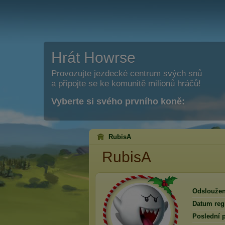
Hrát Howrse
Provozujte jezdecké centrum svých snů
a připojte se ke komunitě milionů hráčů!
Vyberte si svého prvního koně:
RubisA
RubisA
Odsloužen
Datum regi
Poslední p