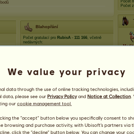
Počet 
bodů
Počet z
Blahopřání
Počet gratulací pro
RubisA
-
111 166
, včetně
nedávných:
Medit
 super
Dami79
před 2 dny
janulka1992
před 2 dny
Anta
Dami79
před 3 dny
We value your privacy
Mišpulka
před 4 dny
Miküa
před 9 dní
Ph
l data through the use of online tracking technologies, includ
l data, please see our
Privacy Policy
and
Notice at Collection
.
ting our
cookie management tool.
RubisA
licking the “accept” button below you specifically consent to s
Pořadí
me browsing and purchase activity, with Ubisoft’s partners via t
Mistrov
ecline, click the “decline” button below. You can change your c