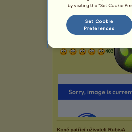
3
12
42
by visiting the “Set Cookie Pr
Prezentace
Set Cookie
Preferences
Koně patřící uživateli RubisA