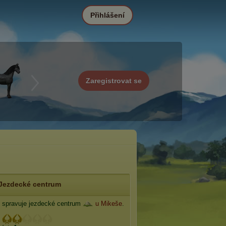
Přihlášení
Zaregistrovat se
Jezdecké centrum
spravuje jezdecké centrum
u Mikeše
.
: