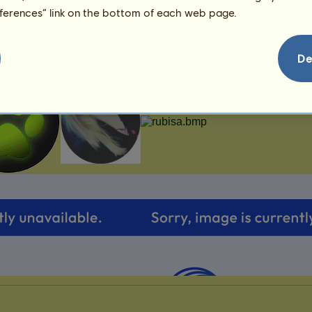
99
eferences” link on the bottom of each web page.
De