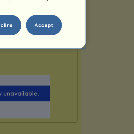
cline
Accept