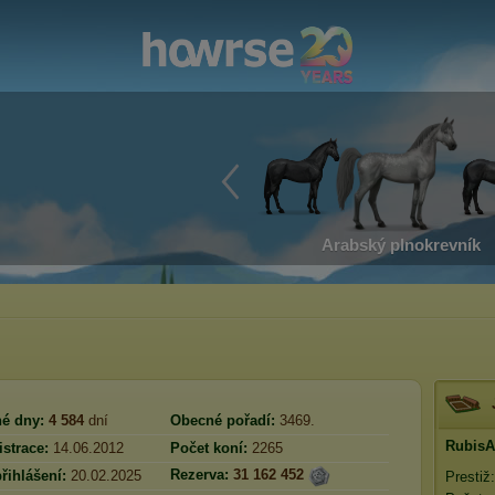
Arabský plnokrevník
é dny:
4 584
dní
Obecné pořadí:
3469.
RubisA
strace:
14.06.2012
Počet koní:
2265
Rezerva:
31 162 452
řihlášení:
20.02.2025
Prestiž