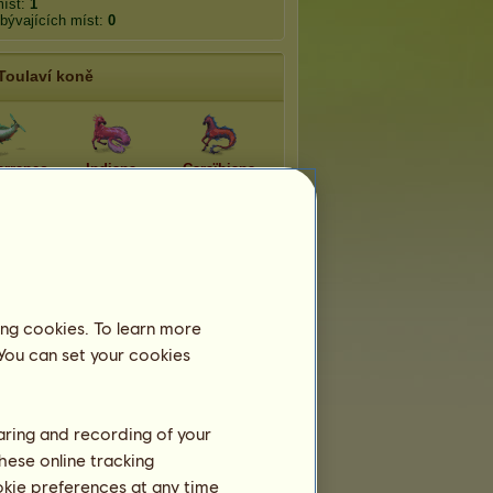
míst:
1
bývajících míst:
0
Toulaví koně
erraneo
Indiana
Caraïbiana
rctico
Meropam
Upupas
asia
Goura
Lophos
ing cookies. To learn more
 You can set your cookies
Howrse Cup
patřil/a k týmu
Dragon Team CZ
.
haring and recording of your
:
11
.
hese online tracking
ství:
Divize 3
ookie preferences at any time