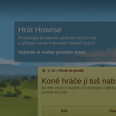
Hrát Howrse
Provozujte jezdecké centrum svých snů
a připojte se ke komunitě milionů hráčů!
Vyberte si svého prvního koně:
jí tuš
»
Koně na prodej
Koně hráče jí tuš nab
Na této stránce budete mít možnost vidět k
prodeji od jí tuš.
Kůň
Char