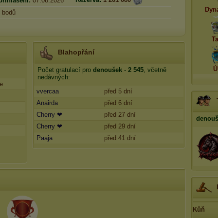
přihlášení:
07.08.2026
Dyn
bodů
T
Blahopřání
Ú
Počet gratulací pro
denoušek
-
2 545
, včetně
nedávných:
e
vvercaa
před 5 dní
Anairda
před 6 dní
Cherry ❤
před 27 dní
denouš
Cherry ❤
před 29 dní
Paaja
před 41 dní
Kůň