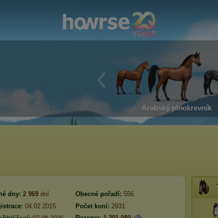
Arabský plnokrevník
né dny:
2 969
dní
Obecné pořadí:
556.
istrace:
04.02.2015
Počet koní:
2931
Rezerva:
1 201 080