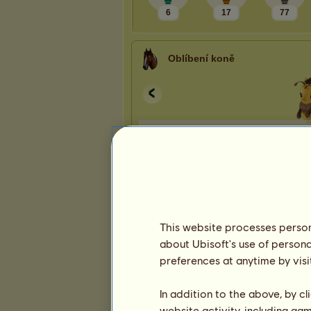
6
17
77
Oblíbení koně
Prezentace
This website processes persona
about Ubisoft's use of persona
preferences at anytime by visi
In addition to the above, by c
website activity, including ga