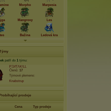
amine
Morpho
Marpesia
ajga
Mangrovy
Les
tes
Bažina
Ledová kra
Týmy
ek
patří do
1
týmu:
PΞИTΛK!LL
Členů:
17
Týmové plemeno:
Knabstrup
Probíhající prodeje
Cena
Typ prodeje