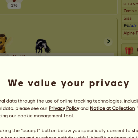
ꜱɪ ᴛᴏ ꜱ
176
Zombie
Sissi
W
h
i
s
t
l
e
Alpine 
Haidi
Anglický plnokrevník
Zobrazit všechny mé koně
We value your privacy
l data through the use of online tracking technologies, includ
l data, please see our
Privacy Policy
and
Notice at Collection
.
ting our
cookie management tool.
licking the “accept” button below you specifically consent to s
me browsing and purchase activity, with Ubisoft’s partners via t