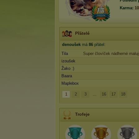
Poslední 
Karma:
10
Přátelé
denoušek
má
86
přátel:
Tila
Super človíček nádherné maluj
izoušek
Žako :)
Baara
Maplebox
1
2
3
...
16
17
18
Trofeje