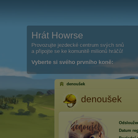
Hrát Howrse
Provozujte jezdecké centrum svých snů
a připojte se ke komunitě milionů hráčů!
Vyberte si svého prvního koně:
denoušek
denoušek
Odslouže
Datum reg