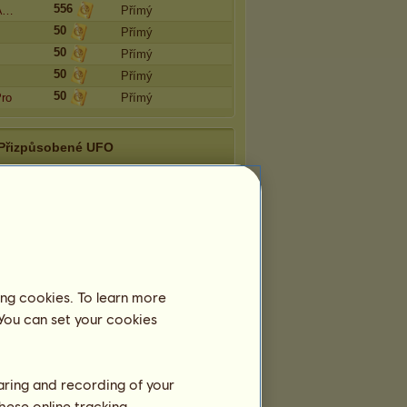
556
ᴘᴀ…
Přímý
50
Přímý
50
Přímý
50
Přímý
50
Pro
Přímý
Přizpůsobené UFO
Nikdo zatím nenašel UFO na stránce
uživatele denoušek
ing cookies. To learn more
 You can set your cookies
haring and recording of your
hese online tracking