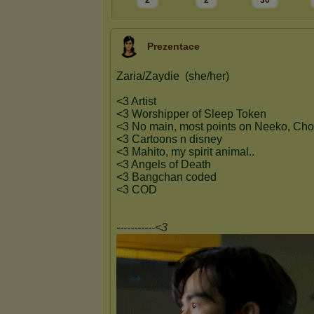
2
2
30
Prezentace