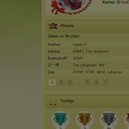
Karma:
10
bod
Přátelé
Zaria
má
34
přátel:
Anahou
super<3
mikasa
ARMY, The Untamed
Bedrunka97
ARMY
王一博
The Untamed~ WY
Zøe
ATINY, STAY, MOA, kdramas
1
2
3
...
5
6
7
Trofeje