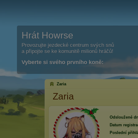
Hrát Howrse
Provozujte jezdecké centrum svých snů
a připojte se ke komunitě milionů hráčů!
Vyberte si svého prvního koně:
Zaria
Zaria
Odsloužené dn
Datum registra
Poslední přihl