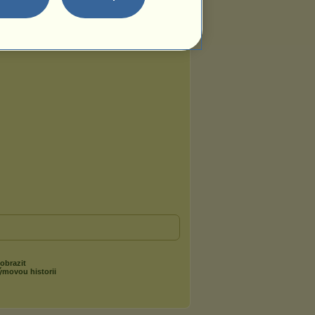
obrazit
ýmovou historii