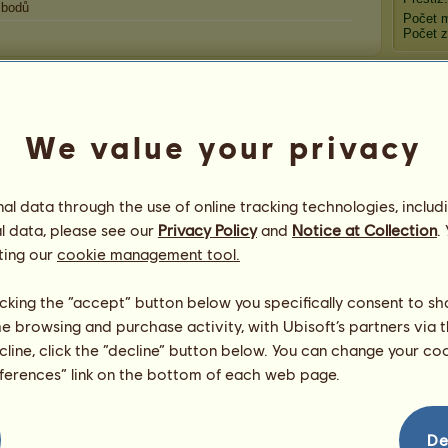
bodů
Počet 
Počet z
Blahopřání
Počet gratulací pro
AxXall
-
13 738
, včetně
We value your privacy
nedávných:
Kresl
MidnightDawn13
před 1 hodina
ani
před 9 hodin
l data through the use of online tracking technologies, includ
MidnightDawn13
před 21 hodin
l data, please see our
Privacy Policy
and
Notice at Collection
.
Roma
Piiiškootek
před 23 hodin
kom
ting our
cookie management tool.
boxinka8
před 1 den
licking the “accept” button below you specifically consent to s
Sc
me browsing and purchase activity, with Ubisoft’s partners via t
ecline, click the “decline” button below. You can change your c
eferences” link on the bottom of each web page.
De