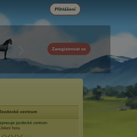
Přihlášení
Zaregistrovat se
Jezdecké centrum
spravuje jezdecké centrum
Jelení hora
.
: