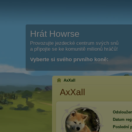
Hrát Howrse
Provozujte jezdecké centrum svých snů
a připojte se ke komunitě milionů hráčů!
Vyberte si svého prvního koně:
AxXall
AxXall
Odsloužen
Datum regi
Poslední p