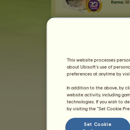
Karma:
10
Přátelé
AxXall
má
66
přátel:
Hunter ZARA
Paní Dárečková.
vladous
Zaria
This website processes persona
Desiree
about Ubisoft's use of persona
코키노
preferences at anytime by visi
1
2
3
...
12
13
14
In addition to the above, by c
website activity, including ga
technologies. If you wish to d
Trofeje
by visiting the “Set Cookie Pr
Set Cookie