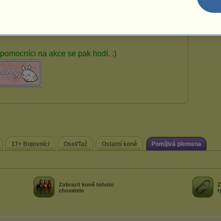
161
17+ Bojovníci
Osel/Taž
Ostatní koně
Pomíjivá plemena
Zobrazit koně tohoto
Z
chovatele
t