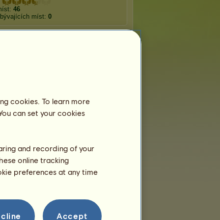
míst:
46
bývajících míst:
0
Toulaví koně
ený film
Western
Meč a sandále
ing cookies. To learn more
 You can set your cookies
ntická
Dobrodružný
Superhrdinský
edie
haring and recording of your
i-fi
Muzikál
Horor
hese online tracking
ookie preferences at any time
cline
Accept