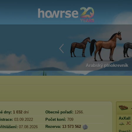
Arabský plnokrevník
é dny:
1 032
dní
Obecné pořadí:
1266.
AxXall
strace:
03.09.2022
Počet koní:
709
JC 
Rezerva:
13 573 562
řihlášení:
07.08.2026
Prestiž