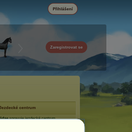
Přihlášení
Zaregistrovat se
Jezdecké centrum
didae
spravuje jezdecké centrum
ernentea
.
: