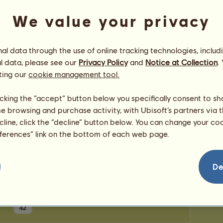
bodů
Počet 
We value your privacy
Počet z
Blahopřání
l data through the use of online tracking technologies, includ
l data, please see our
Privacy Policy
and
Notice at Collection
.
Počet gratulací pro
Ascarididae
-
12
, včetně
nedávných:
ting our
cookie management tool.
Wierta
před 218 dní
Monca1983
před 365 dní
licking the “accept” button below you specifically consent to s
Anairda
před 388 dní
me browsing and purchase activity, with Ubisoft’s partners via t
Internet
před 388 dní
ecline, click the “decline” button below. You can change your c
Densi4
před 388 dní
eferences” link on the bottom of each web page.
De
42