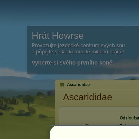
Hrát Howrse
Provozujte jezdecké centrum svých snů
a připojte se ke komunitě milionů hráčů!
Vyberte si svého prvního koně:
Ascarididae
Ascarididae
Odslouže
Datum reg
Poslední 