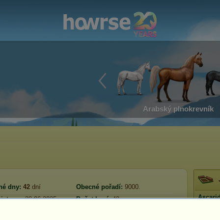
Arabský plnokrevník
né dny:
42
dní
Obecné pořadí:
9000.
Ascari
istrace:
28.06.2025
Počet koní:
42
Sec
Rezerva:
1 569 183
přihlášení:
09.02.2026
Prestiž