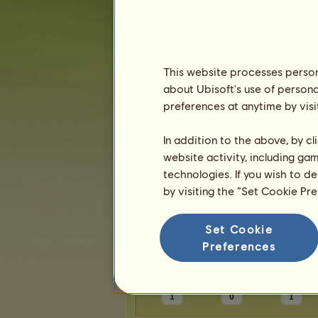
Karma:
10
Přátelé
This website processes persona
about Ubisoft's use of persona
Ascarididae
má
1
přítele:
preferences at anytime by visi
krovak25
In addition to the above, by c
website activity, including ga
technologies. If you wish to d
by visiting the “Set Cookie Pr
Trofeje
Set Cookie
Preferences
1
0
1