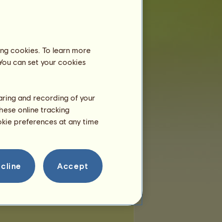
míst:
4
bývajících míst:
4
ing cookies. To learn more
 You can set your cookies
haring and recording of your
hese online tracking
ookie preferences at any time
cline
Accept