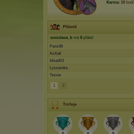
Karma:
10
bod
Přátelé
sonislava_b
má
8
přátel:
Paris98
AxXall
liška003
Lyssandra
Tessie
1
2
Trofeje
0
0
9