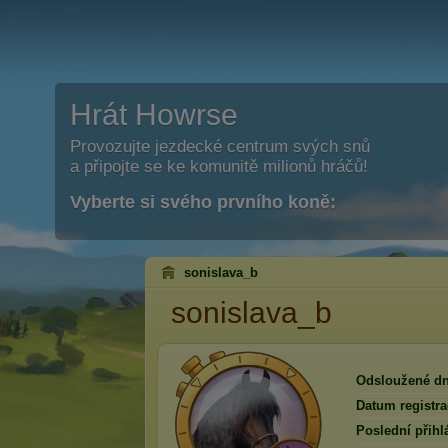
Hrát Howrse
Provozujte jezdecké centrum svých snů
a připojte se ke komunitě milionů hráčů!
Vyberte si svého prvního koně:
sonislava_b
sonislava_b
Odsloužené dn
Datum registra
Poslední přihl