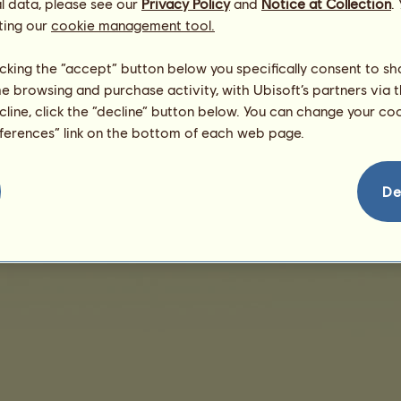
/
l data, please see our
Privacy Policy
and
Notice at Collection
.
Dovednosti
Genetika
ting our
cookie management tool.
Žádné prodeje k zobrazení
licking the “accept” button below you specifically consent to s
me browsing and purchase activity, with Ubisoft’s partners via t
ecline, click the “decline” button below. You can change your c
eferences” link on the bottom of each web page.
De
Obchodní podmínky
Licenční smlouva s koncovým uživatelem
Právní informace