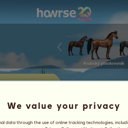
Arabský plnokrevník
ita nabízení na
We value your privacy
dět koně v současnosti nabízené k
l data through the use of online tracking technologies, includ
Úspěchy
Charakteristiky
předměty