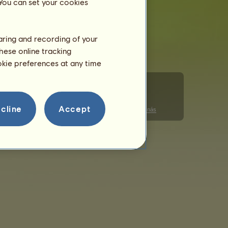
 You can set your cookies
haring and recording of your
hese online tracking
ookie preferences at any time
cline
Accept
Správa souborů cookie
Pravidla chování
Kontaktujte nás