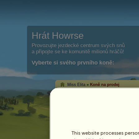
Hrát Howrse
Provozujte jezdecké centrum svých snů
a připojte se ke komunitě milionů hráčů!
Vyberte si svého prvního koně:
Miss Elita
»
Koně na prodej
Koně hráče Miss El
prodej
Na této stránce budete mít možnost vi
prodeji od Miss Elita.
This website processes persona
Kůň