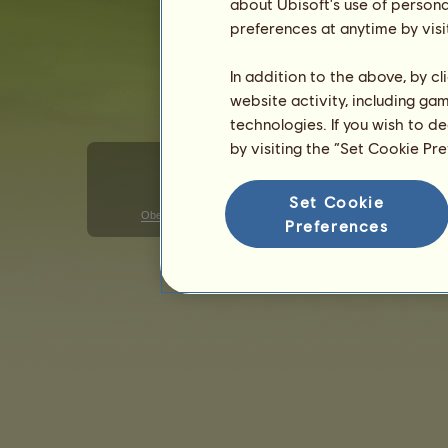
about Ubisoft's use of persona
preferences at anytime by visi
In addition to the above, by c
website activity, including ga
technologies. If you wish to d
by visiting the “Set Cookie Pr
Set Cookie
Obecné uživatelské podmínky
Ochrana osobních údajů
Preferences