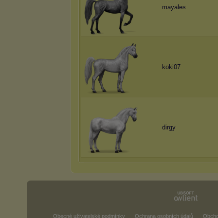
mayales
koki07
dirgy
Obecné uživatelské podmínky
Ochrana osobních údajů
Obcho