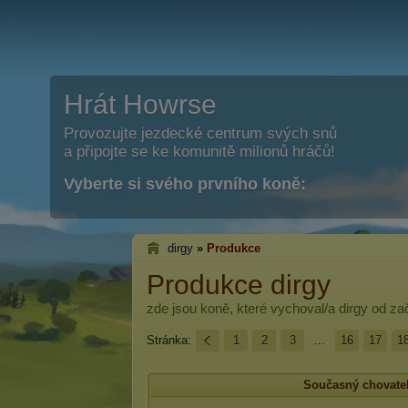
Hrát Howrse
Provozujte jezdecké centrum svých snů
a připojte se ke komunitě milionů hráčů!
Vyberte si svého prvního koně:
dirgy
»
Produkce
Produkce dirgy
zde jsou koně, které vychoval/a
dirgy
od zač
Stránka:
1
2
3
...
16
17
1
Současný chovate