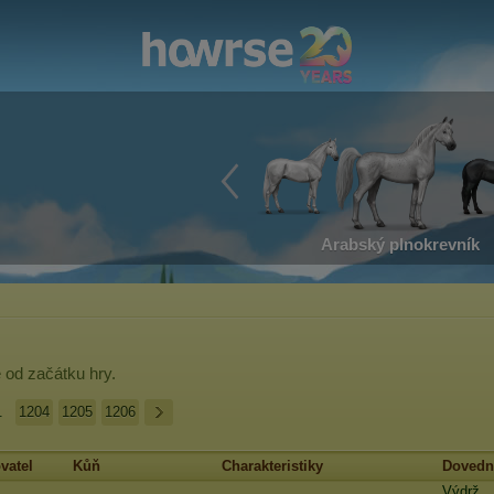
Arabský plnokrevník
e
od začátku hry.
.
1204
1205
1206
vatel
Kůň
Charakteristiky
Dovedn
Výdrž