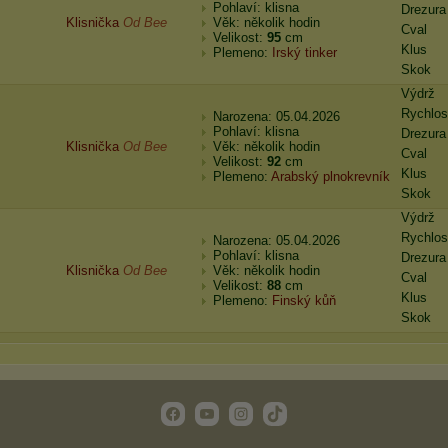
Pohlaví: klisna
Drezura
Klisnička
Od Bee
Věk: několik hodin
Cval
Velikost:
95
cm
Klus
Plemeno:
Irský tinker
Skok
Výdrž
Rychlos
Narozena: 05.04.2026
Pohlaví: klisna
Drezura
Klisnička
Od Bee
Věk: několik hodin
Cval
Velikost:
92
cm
Klus
Plemeno:
Arabský plnokrevník
Skok
Výdrž
Rychlos
Narozena: 05.04.2026
Pohlaví: klisna
Drezura
Klisnička
Od Bee
Věk: několik hodin
Cval
Velikost:
88
cm
Klus
Plemeno:
Finský kůň
Skok