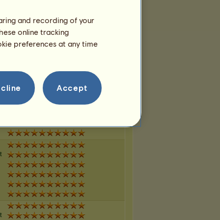
haring and recording of your
hese online tracking
t
ookie preferences at any time
cline
Accept
t
t
t