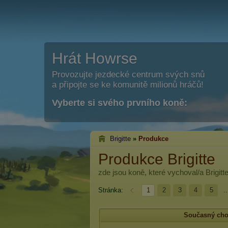
Hrát Howrse
Provozujte jezdecké centrum svých snů
a připojte se ke komunitě milionů hráčů!
Vyberte si svého prvního koně:
Brigitte
»
Produkce
Produkce Brigitte
zde jsou koně, které vychoval/a
Brigitt
Stránka:
1
2
3
4
5
..
Současný cho