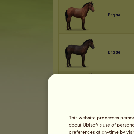
Brigitte
Brigitte
Brigitte
This website processes persona
about Ubisoft's use of persona
Brigitte
preferences at anytime by visi