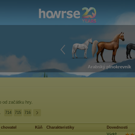
Arabský plnokrevník
o
od začátku hry.
.
714
715
716
chovatel
Kůň
Charakteristiky
Dovednosti
Výdrž