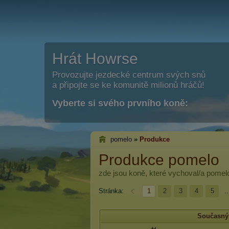
Hrát Howrse
Provozujte jezdecké centrum svých snů
a připojte se ke komunitě milionů hráčů!
Vyberte si svého prvního koně:
pomelo
»
Produkce
Produkce pomelo
zde jsou koně, které vychoval/a
pomel
Stránka:
1
2
3
4
5
..
Současný 