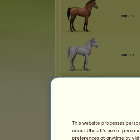
pomelo
pomelo
pomelo
This website processes persona
about Ubisoft's use of persona
pomelo
preferences at anytime by visi