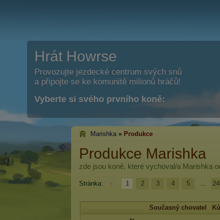
Hrát Howrse
Provozujte jezdecké centrum svých snů
a připojte se ke komunitě milionů hráčů!
Vyberte si svého prvního koně:
Marishka
»
Produkce
Produkce Marishka
zde jsou koně, které vychoval/a
Marishka
od
Stránka:
1
2
3
4
5
...
24
Současný chovatel
K