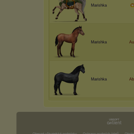
Marishka
Marishka
Au
Marishka
Ab
Obecné uživatelské podmínky
Ochrana osobních údajů
Obcho