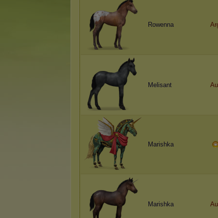
Rowenna
A
r
Melisant
Au
Marishka
Marishka
Au