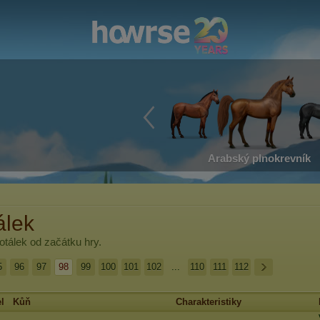
Arabský plnokrevník
álek
otálek
od začátku hry.
5
96
97
98
99
100
101
102
...
110
111
112
l
Kůň
Charakteristiky