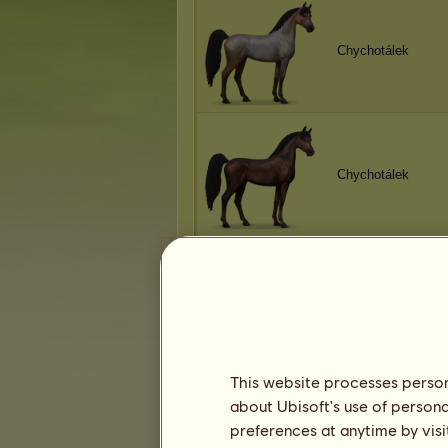
Chychotálek
Chychotálek
Chychotálek
This website processes persona
about Ubisoft's use of persona
Chychotálek
preferences at anytime by visi