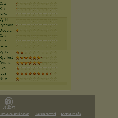
Cval
Klus
Skok
Výdrž
Rychlost
Drezura
Cval
Klus
Skok
Výdrž
Rychlost
Drezura
Cval
Klus
Skok
Správa souborů cookie
Pravidla chování
Kontaktujte nás