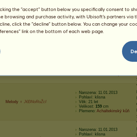
licking the “accept” button below you specifically consent to s
me browsing and purchase activity, with Ubisoft’s partners via t
Narozena: 11.01.2013
ecline, click the “decline” button below. You can change your c
Pohlaví: klisna
Frizell
♦Z rudých růžiček♦
Věk: 10 let 4 měsíce
eferences” link on the bottom of each web page.
Velikost:
163
cm
Plemeno:
Hannoverský kůň
De
Narozena: 11.01.2013
Pohlaví: klisna
Black Horn ♀
J€ĐNoRoŽcI
Věk: 23 let 8 měsíců
Velikost:
163
cm
Plemeno:
Hannoverský kůň
Narozena: 11.01.2013
Pohlaví: klisna
Melody ♀
J€ĐNoRoŽcI
Věk: 21 let
Velikost:
159
cm
Plemeno:
Achaltekinský kůň
Narozena: 11.01.2013
Pohlaví: klisna