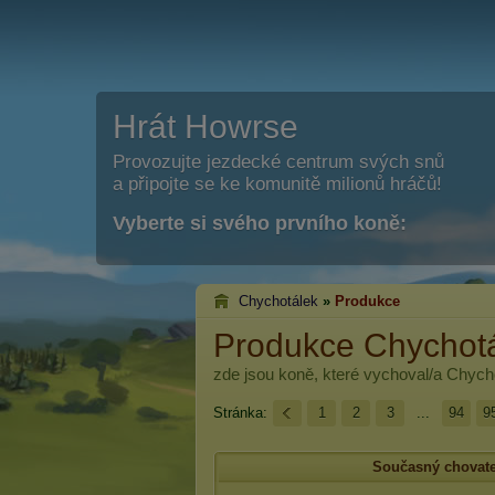
Hrát Howrse
Provozujte jezdecké centrum svých snů
a připojte se ke komunitě milionů hráčů!
Vyberte si svého prvního koně:
Chychotálek
»
Produkce
Produkce Chychot
zde jsou koně, které vychoval/a
Chych
Stránka:
1
2
3
...
94
9
Současný chovate