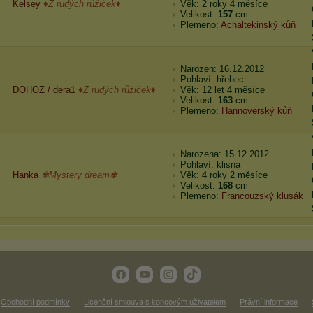
Kelsey
♦Z rudých růžiček♦
Věk: 2 roky 4 měsíce
Velikost:
157
cm
Plemeno:
Achaltekinský kůň
Narozen: 16.12.2012
Pohlaví: hřebec
DOHOZ / dera1
♦Z rudých růžiček♦
Věk: 12 let 4 měsíce
Velikost:
163
cm
Plemeno:
Hannoverský kůň
Narozena: 15.12.2012
Pohlaví: klisna
Hanka
✾Mystery dream✾
Věk: 4 roky 2 měsíce
Velikost:
168
cm
Plemeno:
Francouzský klusák
Obchodní podmínky
Licenční smlouva s koncovým uživatelem
Právní informace