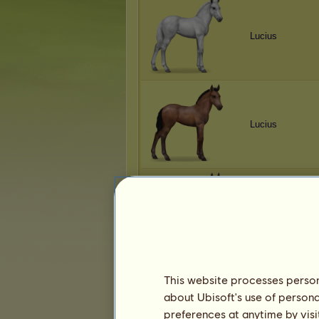
Lucius
Lucius
Lucius
This website processes persona
about Ubisoft's use of persona
Lucius
preferences at anytime by visi