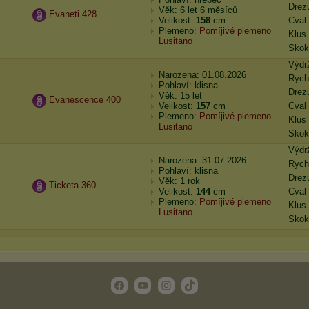
Drez
Věk: 6 let 6 měsíců
Evaneti 428
Velikost:
158
cm
Cval
Plemeno:
Pomíjivé plemeno
Klus
Lusitano
Skok
Výdr
Narozena: 01.08.2026
Rych
Pohlaví: klisna
Drez
Věk: 15 let
Evanescence 400
Velikost:
157
cm
Cval
Plemeno:
Pomíjivé plemeno
Klus
Lusitano
Skok
Výdr
Narozena: 31.07.2026
Rych
Pohlaví: klisna
Drez
Věk: 1 rok
Ticketa 360
Velikost:
144
cm
Cval
Plemeno:
Pomíjivé plemeno
Klus
Lusitano
Skok