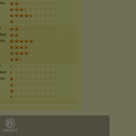
ura
ž
lost
ura
ž
lost
ura