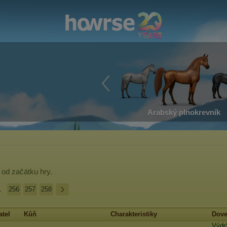
Arabský plnokrevník
od začátku hry.
.
256
257
258
tel
Kůň
Charakteristiky
Dove
Výdr