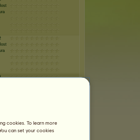
lost
ura
ž
lost
ura
ž
lost
ura
ž
lost
ing cookies. To learn more
ura
 You can set your cookies