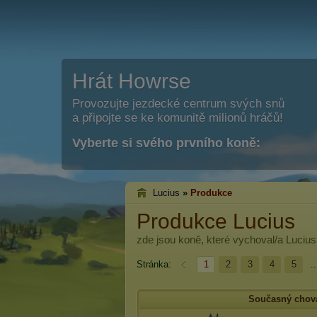
Hrát Howrse
Provozujte jezdecké centrum svých snů
a připojte se ke komunitě milionů hráčů!
Vyberte si svého prvního koně:
Lucius
»
Produkce
Produkce Lucius
zde jsou koně, které vychoval/a
Lucius
Stránka:
1
2
3
4
5
..
Současný chova