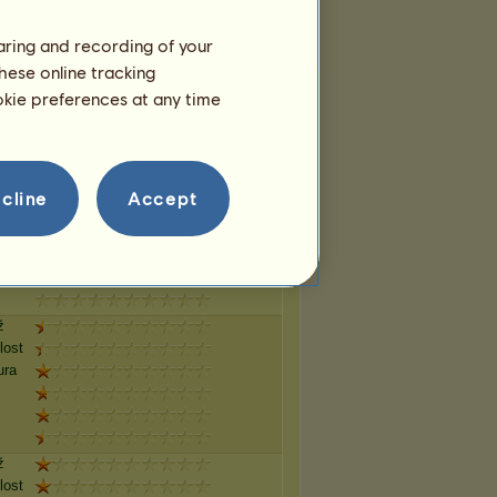
haring and recording of your
ž
hese online tracking
lost
ura
ookie preferences at any time
ž
cline
Accept
lost
ura
ž
lost
ura
ž
lost