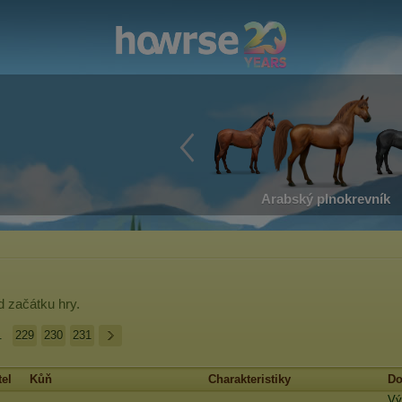
Arabský plnokrevník
 začátku hry.
.
229
230
231
el
Kůň
Charakteristiky
Do
Vý