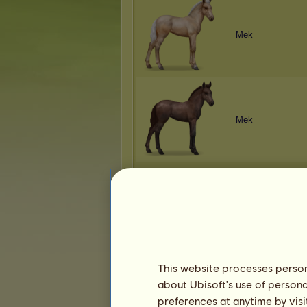
Mek
Mek
Mek
This website processes persona
about Ubisoft's use of persona
Mek
preferences at anytime by visi