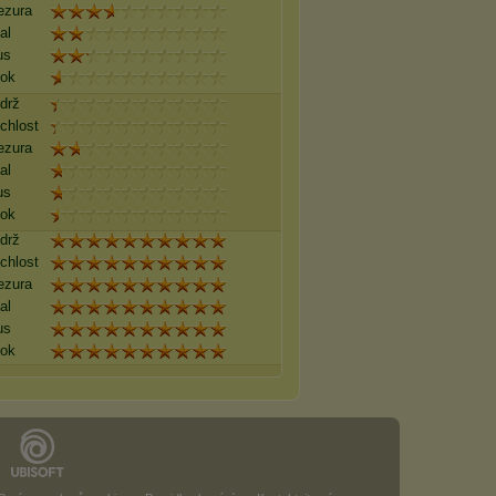
ezura
al
us
ok
drž
chlost
ezura
al
us
ok
drž
chlost
ezura
al
us
ok