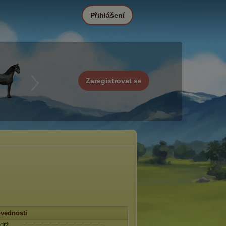
Přihlášení
Zaregistrovat se
vednosti
drž