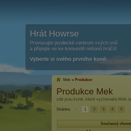
Hrát Howrse
Provozujte jezdecké centrum svých snů
a připojte se ke komunitě milionů hráčů!
Vyberte si svého prvního koně:
Mek
»
Produkce
Produkce Mek
zde jsou koně, které vychoval/a
Mek
od
Stránka:
1
2
3
4
5
..
Současný chovat