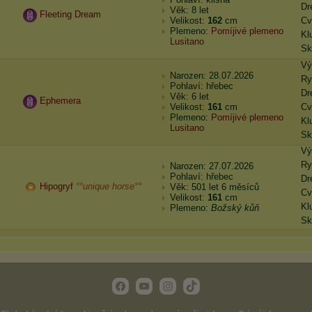
Dr
Věk: 8 let
Fleeting Dream
Velikost:
162
cm
Cv
Plemeno:
Pomíjivé plemeno
Kl
Lusitano
Sk
Vý
Narozen: 28.07.2026
Ry
Pohlaví: hřebec
Dr
Věk: 6 let
Ephemera
Velikost:
161
cm
Cv
Plemeno:
Pomíjivé plemeno
Kl
Lusitano
Sk
Vý
Ry
Narozen: 27.07.2026
Pohlaví: hřebec
Dr
Hipogryf
°°unique horse°°
Věk: 501 let 6 měsíců
Cv
Velikost:
161
cm
Kl
Plemeno:
Božský kůň
Sk