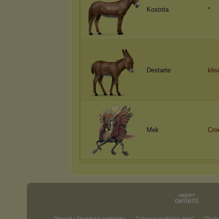
Kostrita
*
Destarte
klis
Mek
Cro
Obecné uživatelské podmínky
Ochrana osobních údajů
Obcho