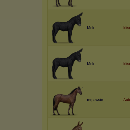
Mek
klis
Mek
klis
mrpawsie
Aut