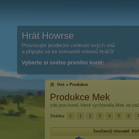
Hrát Howrse
Provozujte jezdecké centrum svých snů
a připojte se ke komunitě milionů hráčů!
Vyberte si svého prvního koně:
Mek
»
Produkce
Produkce Mek
zde jsou koně, které vychoval/a
Mek
od zač
Stránka:
1
2
3
4
5
6
Současný chovatel
Ků