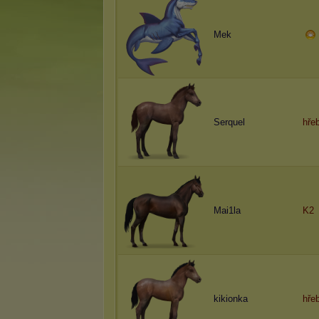
Mek
Serquel
hře
Mai1la
K2
kikionka
hře