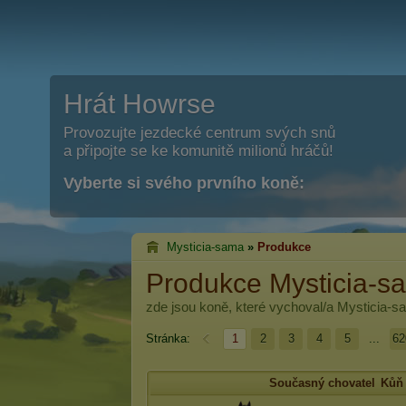
Hrát Howrse
Provozujte jezdecké centrum svých snů
a připojte se ke komunitě milionů hráčů!
Vyberte si svého prvního koně:
Mysticia-sama
»
Produkce
Produkce Mysticia-s
zde jsou koně, které vychoval/a
Mysticia-s
Stránka:
1
2
3
4
5
...
62
Současný chovatel
Kůň