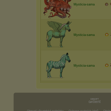
Mysticia-sama
Mysticia-sama
Mysticia-sama
Obecné uživatelské podmínky
Ochrana osobních údajů
Obcho