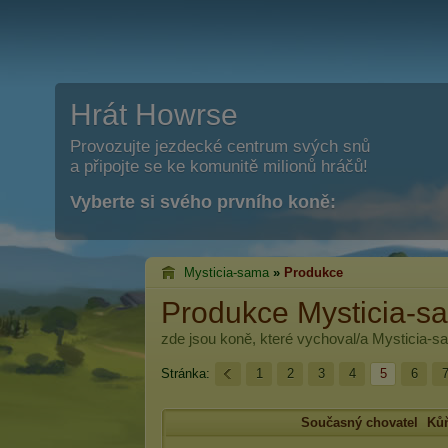
Hrát Howrse
Provozujte jezdecké centrum svých snů
a připojte se ke komunitě milionů hráčů!
Vyberte si svého prvního koně:
Mysticia-sama
»
Produkce
Produkce Mysticia-s
zde jsou koně, které vychoval/a
Mysticia-s
Stránka:
1
2
3
4
5
6
Současný chovatel
Ků