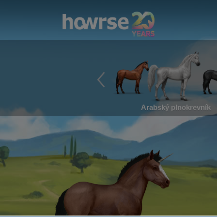
Arabský plnokrevník