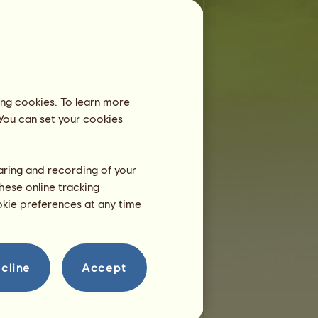
T
a
ž
n
ý
j
e
d
n
o
r
o
ž
e
c
D
r
u
m
H
o
r
s
e
je mladší
než 6 měsíců a stále žije se svou
matkou, takže ho/ji prozatím nemusíte
ustájit v JC.
Trénink
ing cookies. To learn more
T
a
ž
n
ý
j
e
d
n
o
r
o
ž
e
c
D
r
u
m
H
o
r
s
e
 You can set your cookies
bude moci trénovat ve věku 2
roky.
Je mu teprve několik hodin!
haring and recording of your
Reprodukce
hese online tracking
ookie preferences at any time
cline
Accept