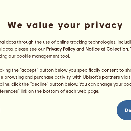
We value your privacy
l data through the use of online tracking technologies, includ
l data, please see our
Privacy Policy
and
Notice at Collection
.
ting our
cookie management tool.
T
a
ž
n
ý
j
e
d
n
o
r
o
ž
e
c
D
r
u
m
H
o
r
s
e
Energie
80
%
licking the “accept” button below you specifically consent to s
08:00
Zdraví
100
%
me browsing and purchase activity, with Ubisoft’s partners via t
Morálka
94
%
ecline, click the “decline” button below. You can change your c
eferences” link on the bottom of each web page.
Dovednosti
Celkem:
0.00
Výdrž
0.00
Rychlost
0.00
De
Drezura
0.00
Cval
0.00
Klus
0.00
Skok
0.00