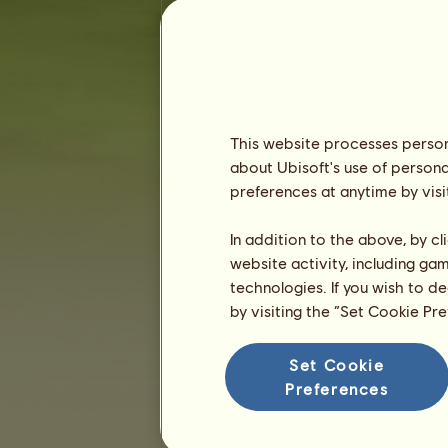
Odsloužené dny :
1558 dnů
Pořadí :
16828.
Rezerva :
89 553 070
Historie majitelů
Pořadí
This website processes persona
about Ubisoft's use of persona
Celkové pořadí
preferences at anytime by visi
Hodnocení plemene
Pořadí vítězství
In addition to the above, by c
website activity, including ga
technologies. If you wish to d
by visiting the “Set Cookie Pr
Set Cookie
Preferences