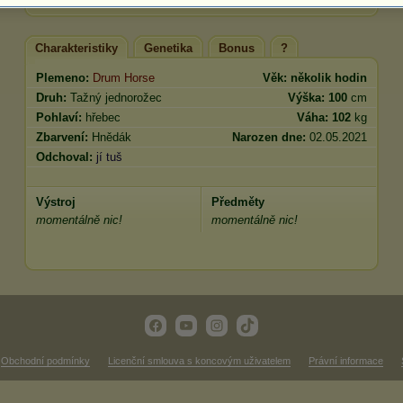
Charakteristiky
Genetika
Bonus
?
Plemeno:
Drum Horse
Věk:
několik hodin
Druh:
Tažný jednorožec
Výška:
100
cm
Pohlaví:
hřebec
Váha:
102
kg
Zbarvení:
Hnědák
Narozen dne:
02.05.2021
Odchoval:
jí tuš
Výstroj
Předměty
momentálně nic!
momentálně nic!
Obchodní podmínky
Licenční smlouva s koncovým uživatelem
Právní informace