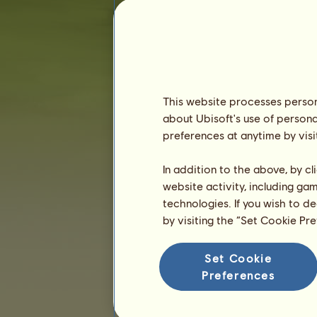
Odsloužené dny :
3670 dnů
Pořadí :
11371.
Rezerva :
15 689 803
Historie majitelů
Pořadí
This website processes persona
about Ubisoft's use of persona
Celkové pořadí
preferences at anytime by visi
Hodnocení plemene
Pořadí vítězství
In addition to the above, by c
website activity, including ga
technologies. If you wish to d
by visiting the “Set Cookie Pr
Set Cookie
Preferences