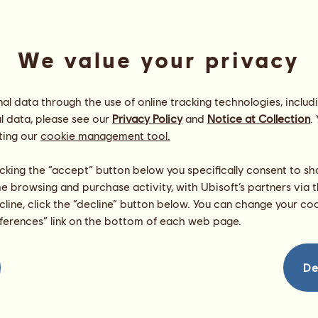
We value your privacy
l data through the use of online tracking technologies, includ
l data, please see our
Privacy Policy
and
Notice at Collection
.
ting our
cookie management tool.
bibi
Energie
100
%
licking the “accept” button below you specifically consent to s
09:45
Zdraví
100
%
me browsing and purchase activity, with Ubisoft’s partners via t
Morálka
100
%
ecline, click the “decline” button below. You can change your c
eferences” link on the bottom of each web page.
Dovednosti
Celkem:
193.84
Výdrž
39.09
Rychlost
52.13
De
Drezura
37.79
Cval
31.72
Klus
11.21
Skok
21.90