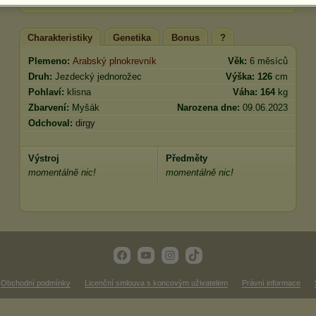
Charakteristiky
Genetika
Bonus
?
Plemeno:
Arabský plnokrevník
Věk:
6 měsíců
Druh:
Jezdecký jednorožec
Výška:
126
cm
Pohlaví:
klisna
Váha:
164
kg
Zbarvení:
Myšák
Narozena dne:
09.06.2023
Odchoval:
dirgy
Výstroj
Předměty
momentálně nic!
momentálně nic!
Obchodní podmínky
Licenční smlouva s koncovým uživatelem
Právní informace