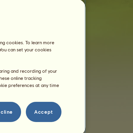
Reprodukce
ing cookies. To learn more
 You can set your cookies
haring and recording of your
hese online tracking
ookie preferences at any time
cline
Accept