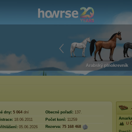
Arabský plnokrevník
é dny:
5 064
dní
Obecné pořadí:
137.
Amarka 
strace:
18.06.2011
Počet koní:
11259
U 
Rezerva:
75 168 468
řihlášení:
05.06.2026
Prestiž