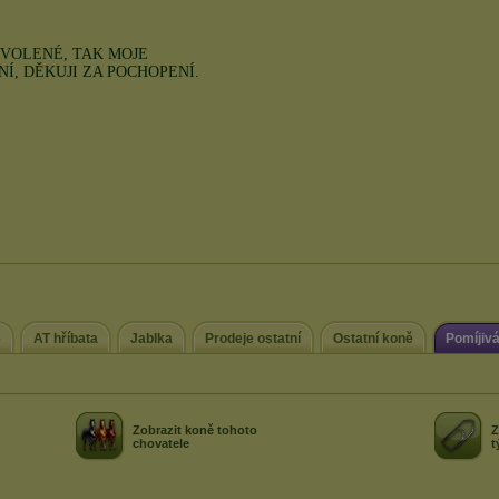
e
AT hříbata
Jablka
Prodeje ostatní
Ostatní koně
Pomíjiv
Zobrazit koně tohoto
Z
chovatele
t