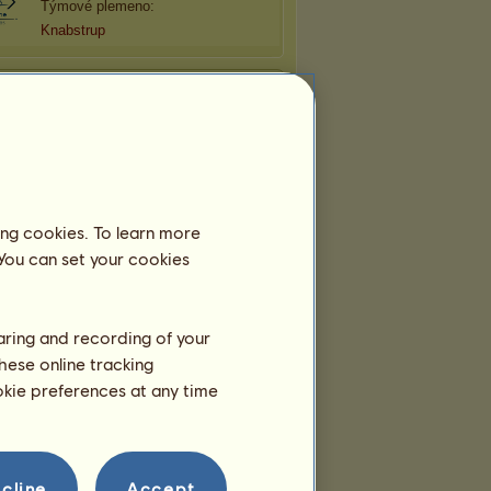
Týmové plemeno:
Knabstrup
ing cookies. To learn more
 You can set your cookies
haring and recording of your
hese online tracking
ookie preferences at any time
cline
Accept