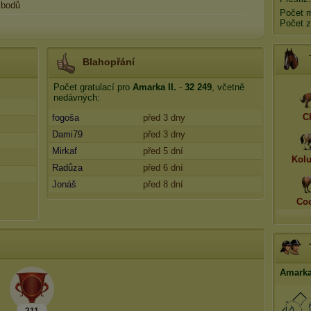
bodů
Počet 
Počet z
Blahopřání
Počet gratulací pro
Amarka II.
-
32 249
, včetně
nedávných:
C
fogoša
před 3 dny
Dami79
před 3 dny
Mirkaf
před 5 dní
Kol
Radůza
před 6 dní
Jonáš
před 8 dní
Coc
Amarka 