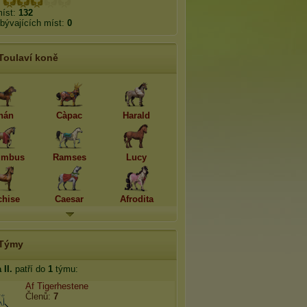
míst:
132
bývajících míst:
0
Toulaví koně
hán
Càpac
Harald
umbus
Ramses
Lucy
hise
Caesar
Afrodita
Týmy
II.
patří do
1
týmu:
Af Tigerhestene
Členů:
7