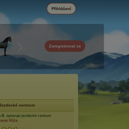
Přihlášení
Zaregistrovat se
Jezdecké centrum
II.
spravuje jezdecké centrum
Černé Růže
.
: