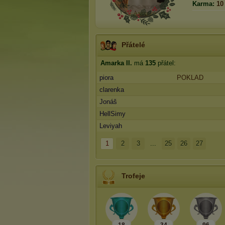
Karma:
10
Přátelé
Amarka II.
má
135
přátel:
piora
POKLAD
clarenka
Jonáš
HellSimy
Leviyah
1
2
3
...
25
26
27
Trofeje