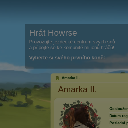
Hrát Howrse
Provozujte jezdecké centrum svých snů
a připojte se ke komunitě milionů hráčů!
Vyberte si svého prvního koně:
Amarka II.
Amarka II.
Odsloužen
Datum regi
Poslední p