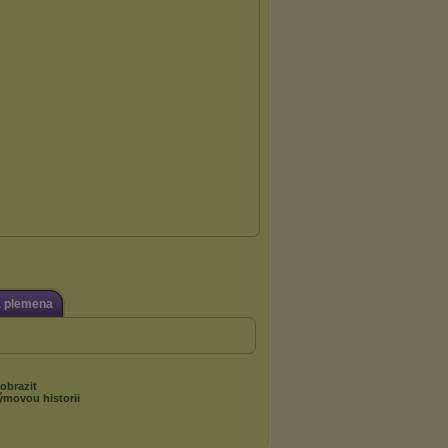
á plemena
obrazit
ýmovou historii