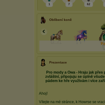
1
7
62
Oblíbení koně
P
a
Prezentace