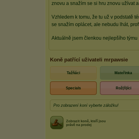
Koně patřící uživateli mrpawsie
Tažňáci
Mateřinka
Specials
Rož(ň)íci
Pro zobrazení koní vyberte záložku!
Zobrazit koně, kteří jsou
právě na prodej