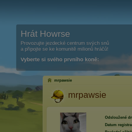
Hrát Howrse
Provozujte jezdecké centrum svých snů
a připojte se ke komunitě milionů hráčů!
Vyberte si svého prvního koně:
mrpawsie
mrpawsie
Odsloužené dn
Datum registra