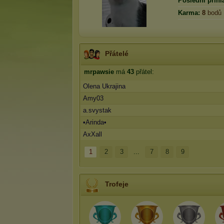
Poslední přihl
Karma:
8
bodů
Přátelé
mrpawsie
má
43
přátel:
Olena Ukrajina
Amy03
a.svystak
•Arinda•
AxXall
1
2
3
...
7
8
9
Trofeje