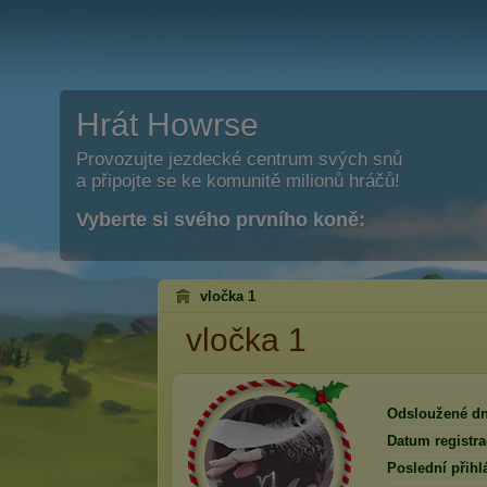
Hrát Howrse
Provozujte jezdecké centrum svých snů
a připojte se ke komunitě milionů hráčů!
Vyberte si svého prvního koně:
vločka 1
vločka 1
Odsloužené dn
Datum registra
Poslední přihl