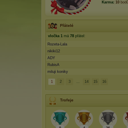
Karma:
10
bod
Přátelé
vločka 1
má
78
přátel:
Rozeta-Lala
nikiki12
ADY
RubisA
miluji koniky
1
2
3
...
14
15
16
Trofeje