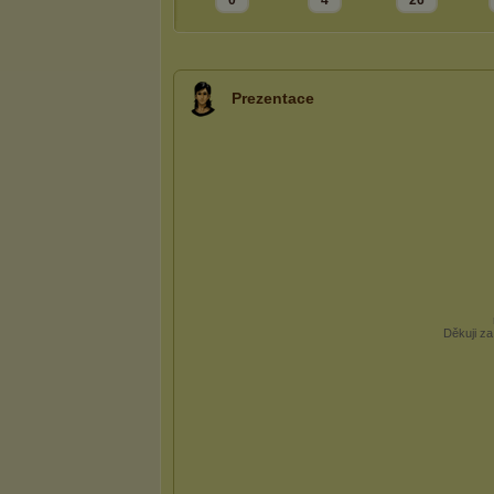
0
4
26
Prezentace