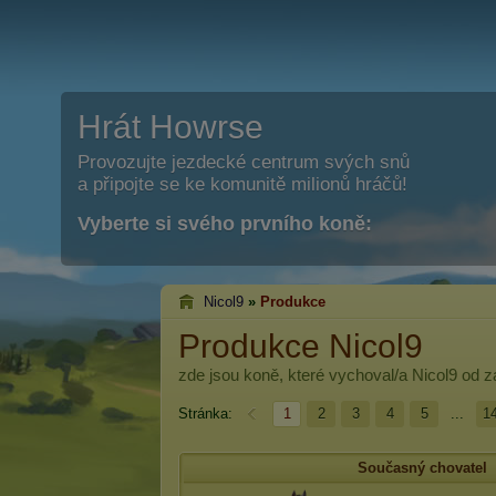
Hrát Howrse
Provozujte jezdecké centrum svých snů
a připojte se ke komunitě milionů hráčů!
Vyberte si svého prvního koně:
Nicol9
»
Produkce
Produkce Nicol9
zde jsou koně, které vychoval/a
Nicol9
od za
Stránka:
1
2
3
4
5
...
1
Současný chovatel