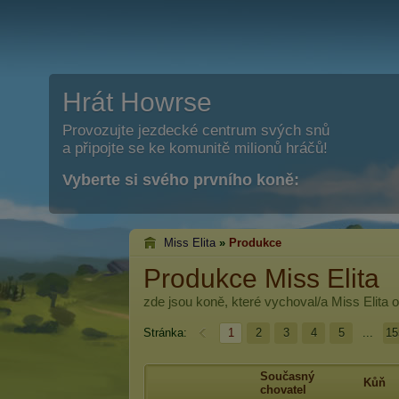
Hrát Howrse
Provozujte jezdecké centrum svých snů
a připojte se ke komunitě milionů hráčů!
Vyberte si svého prvního koně:
Miss Elita
»
Produkce
Produkce Miss Elita
zde jsou koně, které vychoval/a
Miss Elita
o
Stránka:
1
2
3
4
5
...
15
Současný
Kůň
chovatel