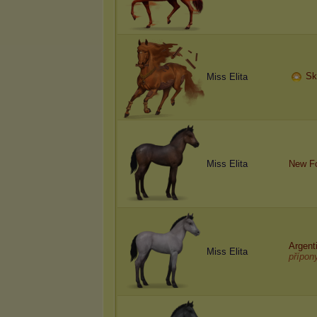
Sk
Miss Elita
Miss Elita
New Fo
A
r
g
e
n
t
Miss Elita
přípon