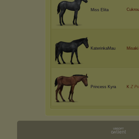
Cukro
Miss Elita
KaterinkaMau
Misaki
Princess Kyra
K
Z Pr