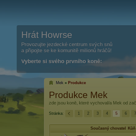
Hrát Howrse
Provozujte jezdecké centrum svých snů
a připojte se ke komunitě milionů hráčů!
Vyberte si svého prvního koně:
Mek
»
Produkce
Produkce Mek
zde jsou koně, které vychoval/a
Mek
od zač
Stránka:
1
2
3
4
5
6
Současný chovatel
Kůň