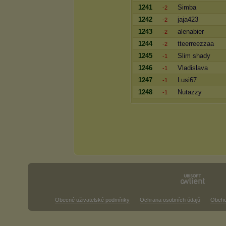
1241
Simba
-2
1242
jaja423
-2
1243
alenabier
-2
1244
tteerreezzaa
-2
1245
Slim shady
-1
1246
Vladislava
-1
1247
Lusi67
-1
1248
Nutazzy
-1
Obecné uživatelské podmínky
Ochrana osobních údajů
Obcho