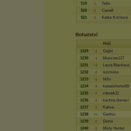
519
Teito
-1
520
Camell
-1
521
Katka Kochová
-1
Bohatství
Hráč
1229
Gejbri
-1
1230
Musician127
-1
1231
Laura Blacková
+3
1232
rusmiska
-2
1233
NiXx
-1
1234
kawaiishortie89
-3
1235
zdenek11
-2
1236
kachna domácí
-1
1237
Kativa.
-1
1238
Gantsu
+5
1239
Dema
-2
1240
Misty Hunter
-2