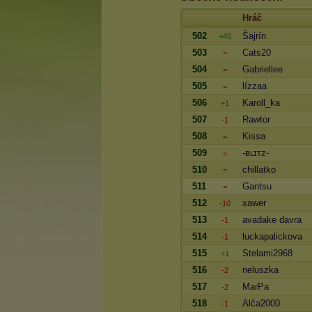
Hráč
502
Šajrín
+45
503
Cats20
=
504
Gabriellee
=
505
lízzaa
=
506
Karoll_ka
+1
507
Rawtor
-1
508
Kissa
=
509
-ʙʟɪᴛᴢ-
=
510
chillatko
=
511
Gantsu
=
512
xawer
-10
513
avadake davra
-1
514
luckapalickova
-1
515
Stelami2968
+1
516
neluszka
-2
517
MarPa
-2
518
Alča2000
-1