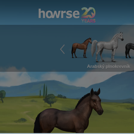
Arabský plnokrevník