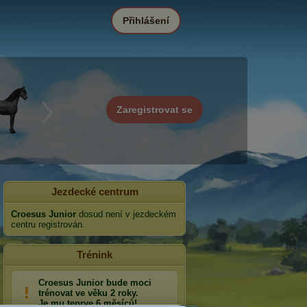
Přihlášení
Zaregistrovat se
Jezdecké centrum
Croesus Junior
dosud není v jezdeckém
centru registrován.
Trénink
Croesus Junior bude moci
trénovat ve věku 2 roky.
Je mu teprve 6 měsíců!