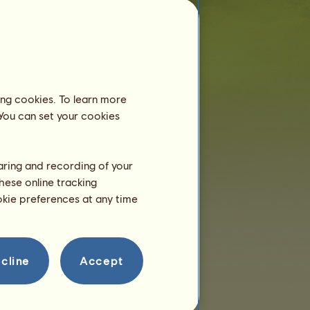
Reprodukce
ing cookies. To learn more
 You can set your cookies
haring and recording of your
hese online tracking
ookie preferences at any time
cline
Accept