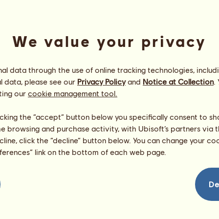
We value your privacy
l data through the use of online tracking technologies, includ
l data, please see our
Privacy Policy
and
Notice at Collection
.
ting our
cookie management tool.
Croesus Junior
Energie
100
%
licking the “accept” button below you specifically consent to s
08:00
Zdraví
100
%
me browsing and purchase activity, with Ubisoft’s partners via t
Morálka
100
%
ecline, click the “decline” button below. You can change your c
eferences” link on the bottom of each web page.
Dovednosti
Celkem:
0.00
Výdrž
0.00
Rychlost
0.00
De
Drezura
0.00
Cval
0.00
Klus
0.00
Skok
0.00