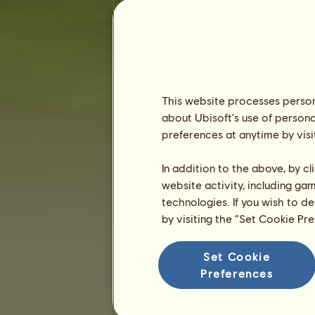
Odsloužené dny :
5119 dnů
Pořadí :
91.
Rezerva :
38 369 602
Historie majitelů
Pořadí
This website processes persona
about Ubisoft's use of persona
Celkové pořadí
preferences at anytime by visi
Hodnocení plemene
Pořadí vítězství
In addition to the above, by c
website activity, including ga
technologies. If you wish to d
by visiting the “Set Cookie Pr
Set Cookie
Preferences